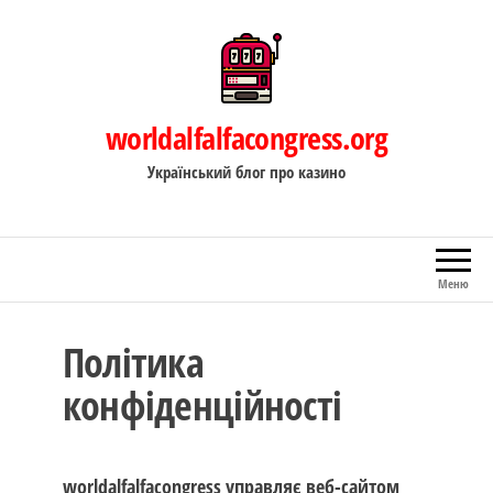
Перейти
до
контенту
worldalfalfacongress.org
Український блог про казино
Меню
Політика
конфіденційності
worldalfalfacongress управляє веб-сайтом